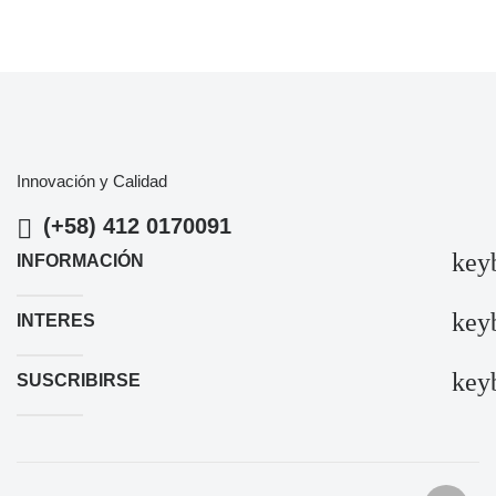
Innovación y Calidad
(+58) 412 0170091
key
INFORMACIÓN
key
INTERES
key
SUSCRIBIRSE